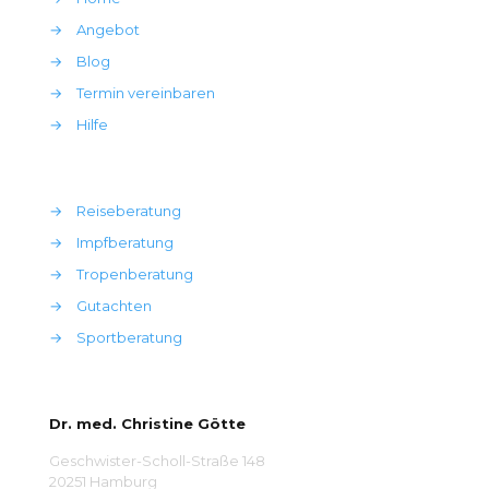
→
Angebot
→
Blog
→
Termin vereinbaren
→
Hilfe
→
Reiseberatung
→
Impfberatung
→
Tropenberatung
→
Gutachten
→
Sportberatung
Dr. med. Christine Götte
Geschwister-Scholl-Straße 148
20251 Hamburg