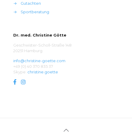
→
Gutachten
→
Sportberatung
Dr. med. Christine Götte
Geschwister-Scholl-Straße 148
20251 Hamburg
info@christine-goette.com
+49 (0) 40 370 835 37
Skype:
christine.goette