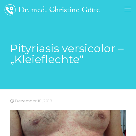
Pityriasis versicolor –
„Kleieflechte“
Dezember 18, 2018