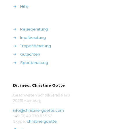
→
Hilfe
→
Reiseberatung
→
Impfberatung
→
Tropenberatung
→
Gutachten
→
Sportberatung
Dr. med. Christine Götte
Geschwister-Scholl-Straße 148
20251 Hamburg
info@christine-goette.com
+49 (0) 40 370 835 37
Skype:
christine.goette