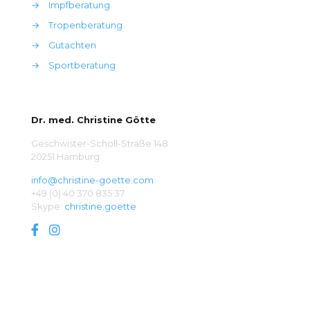
→
Impfberatung
→
Tropenberatung
→
Gutachten
→
Sportberatung
Dr. med. Christine Götte
Geschwister-Scholl-Straße 148
20251 Hamburg
info@christine-goette.com
+49 (0) 40 370 835 37
Skype:
christine.goette